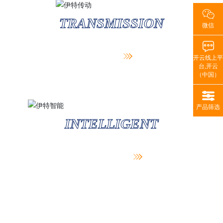
TRANSMISSION
微信
刚性链
开云线上平
台,开云
国内刚性链技术标杆，标准化与灵活创新并重
（中国）
产品筛选
INTELLIGENT
智能机器人
舞台与工业双领域智能搬运专家