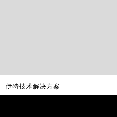
伊特技术解决方案